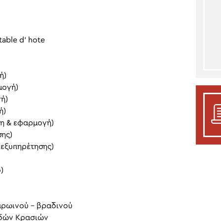
able d’ hote
ή)
μογή)
ή)
ή)
ξη & εφαρμογή)
σης)
ιεξυπηρέτησης)
)
πρωινού – βραδινού
ωδών Κρασιών