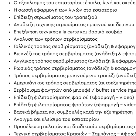
Ο εξοπλισμός του εστιατορίου: έπιπλα, λινά και σκεύη
Η σωστή εφαρμογή των λινών στο εστιατόριο
Επίδειξη στρωσίματος του τραπεζιού
Ανάδειξη τεχνικής στρωσίματος πρωινού και δείπνου t
Επεξήγηση τεχνικής a la carte και βασικό κουβέρ
Ανάλυση των τρόπων σερβιρίσματος
Γαλλικός τρόπος σερβιρίσματος (ανάδειξη & εφαρμογ
Βιεννέζικος τρόπος σερβιρίσματος (ανάδειξη & εφαρ
Αγγλικός τρόπος σερβιρίσματος (ανάδειξη & εφαρμογ
Ρωσικός τρόπος σερβιρίσματος (ανάδειξη & εφαρμογ
Τρόπος σερβιρίσματος με κινούμενο τραπέζι (ανάδει
Αμερικάνικος τρόπος σερβιρίσματος (αυτοεξυπηρέτη
Σερβίρισμα φαγητών από μπουφέ / buffet service (ημ
Επίδειξη φιλεταρίσματος ψαριού (εφαρμογή - video)
Επίδειξη φιλεταρίσματος φρούτων (εφαρμογή - video
Βασικά βήματα και συμβουλές κατά την εξυπηρέτηση
Άνοιγμα και κλείσιμο του εστιατορίου
Προσέλευση πελατών και διαδικασία σερβιρίσματος 
Τεχνική σερβιρίσματος Κρασιών – Σαμπάνιας – Αφρ